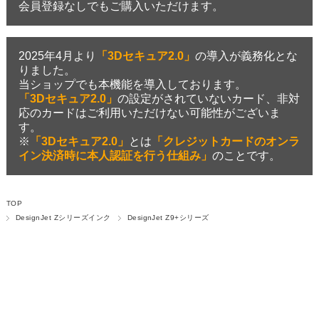
会員登録なしでもご購入いただけます。
2025年4月より
「3Dセキュア2.0」
の導入が義務化とな
りました。
当ショップでも本機能を導入しております。
「3Dセキュア2.0」
の設定がされていないカード、非対
応のカードはご利用いただけない可能性がございま
す。
※
「3Dセキュア2.0」
とは
「クレジットカードのオンラ
イン決済時に本人認証を行う仕組み」
のことです。
TOP
DesignJet Zシリーズインク
DesignJet Z9+シリーズ