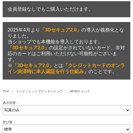
会員登録なしでもご購入いただけます。
2025年4月より
「3Dセキュア2.0」
の導入が義務化とな
りました。
当ショップでも本機能を導入しております。
「3Dセキュア2.0」
の設定がされていないカード、非対
応のカードはご利用いただけない可能性がございま
す。
※
「3Dセキュア2.0」
とは
「クレジットカードのオンラ
イン決済時に本人認証を行う仕組み」
のことです。
TOP
インクジェットプリンターインク
HP955 インク
表示切替：
並び順：