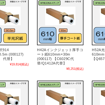
光沢914
H42Aインクジェット厚手コ
H52
.5m (000127)
ート紙610mm×30m
610mm×
A 代替】
(000117) 【C6029C代
【Q65
替/Q1412A代替】
¥19,814
(税込)
¥8,251
(税込)