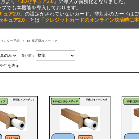
年4月より
「3Dセキュア2.0」
の導入が義務化となりました。
ップでも本機能を導入しております。
キュア2.0」
の設定がされていないカード、非対応のカードはご
セキュア2.0」
とは
「クレジットカードのオンライン決済時に本
プリンター用紙
HP検証済みメディア
並び順：
28件を表示