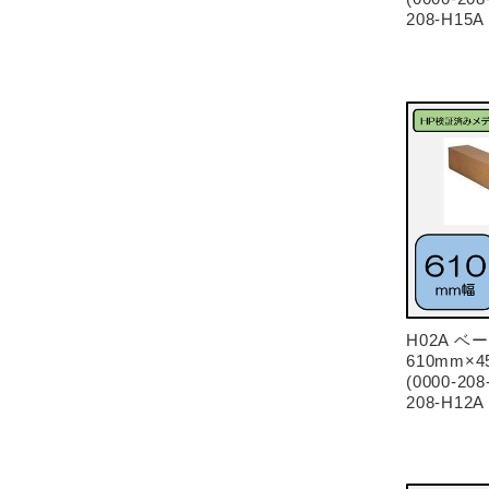
208-H1
H02A 
610mm×45
(0000-208
208-H1