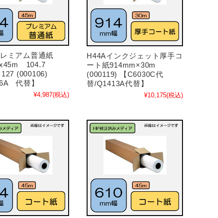
プレミアム普通紙
H44Aインクジェット厚手コ
x45m 104.7
ート紙914mm×30m
27 (000106)
(000119) 【C6030C代
36A 代替】
替/Q1413A代替】
¥4,987
(税込)
¥10,175
(税込)