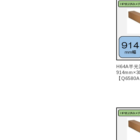
H64A半
914mm×30
【Q6580