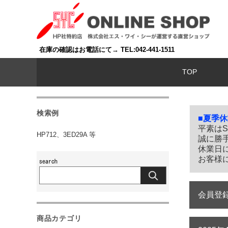
在庫の確認はお電話にて→ TEL:042-441-1511
TOP
検索例
■夏季
平素は
HP712、3ED29A 等
誠に勝
休業日
お客様
会員登
商品カテゴリ