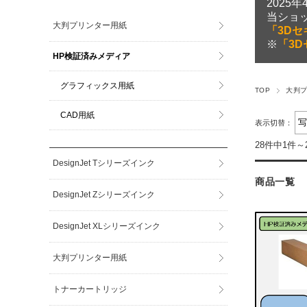
2025
当ショ
大判プリンター用紙
「3Dセ
※
「3D
HP検証済みメディア
グラフィックス用紙
TOP
大判
CAD用紙
表示切替：
28件中1件～
DesignJet Tシリーズインク
商品一覧
DesignJet Zシリーズインク
DesignJet XLシリーズインク
大判プリンター用紙
トナーカートリッジ