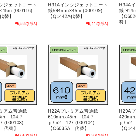
ンクジェットコート
H31Aインクジェットコート
H34
45m (000116)
紙594mm×45m (000109)
紙 914m
A代替】
【Q1442A代替】
【C602
替】
¥6,582
(税込)
¥9,442
(税込)
レミアム普通紙
H22Aプレミアム普通紙
H29A
5m 104.7
610mmx45m 104.7
420mm
 (000103)
ｇ/m2 127 (000104)
ｇ/m2 1
A 代替】
【C6035A 代替】
【Q14
¥4,010
(税込)
¥3,801
(税込)