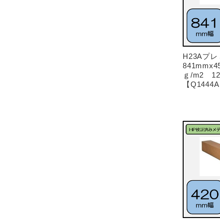
H23Aプ
841mmx4
ｇ/m2 127
【Q1444