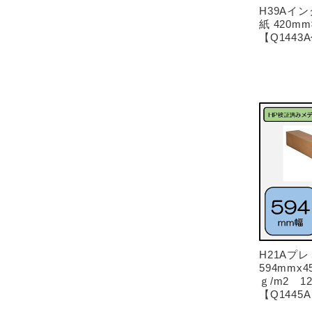
H39Aイ
紙 420mm×
【Q1443
H21Aプ
594mmx4
ｇ/m2 127
【Q1445