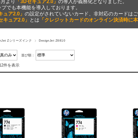
年4月より
「3Dセキュア2.0」
の導入が義務化となりました。
ップでも本機能を導入しております。
キュア2.0」
の設定がされていないカード、非対応のカードはご
セキュア2.0」
とは
「クレジットカードのオンライン決済時に本
gnJet Zシリーズインク
DesignJet Z6810
並び順：
12件を表示