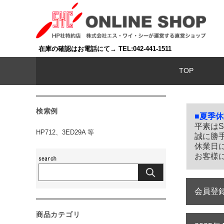
在庫の確認はお電話にて→ TEL:042-441-1511
TOP
検索例
■夏季
平素は
HP712、3ED29A 等
誠に勝
休業日
お客様
会員登
商品カテゴリ